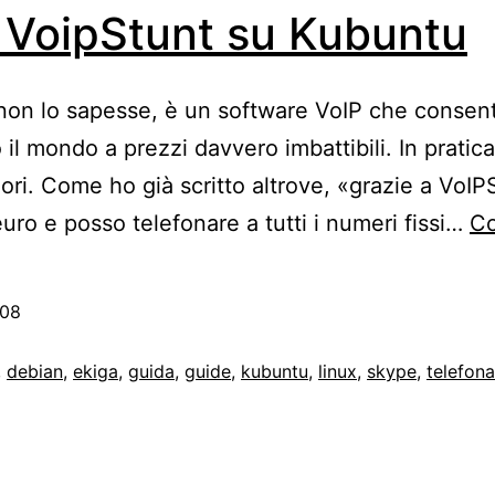
e VoipStunt su Kubuntu
 non lo sapesse, è un software VoIP che consent
o il mondo a prezzi davvero imbattibili. In prati
ori. Come ho già scritto altrove, «grazie a VoIPS
euro e posso telefonare a tutti i numeri fissi…
Co
008
,
debian
,
ekiga
,
guida
,
guide
,
kubuntu
,
linux
,
skype
,
telefona