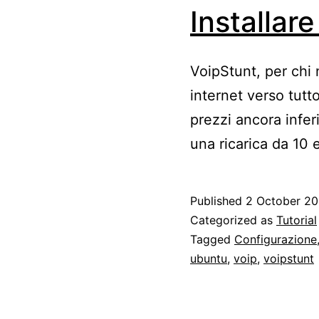
Installar
VoipStunt, per chi
internet verso tutt
prezzi ancora inferi
una ricarica da 10 
Published
2 October 2
Categorized as
Tutorial
Tagged
Configurazione
ubuntu
,
voip
,
voipstunt