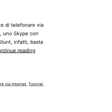
e di telefonare via
ca, uno Skype con
tunt, infatti, basta
Installare
ntinue reading
VoipStunt
su
Kubuntu
re via internet
,
Tutorial
,