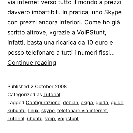
via internet verso tutto il mondo a prezzi
davvero imbattibili. In pratica, uno Skype
con prezzi ancora inferiori. Come ho già
scritto altrove, «grazie a VoIPStunt,
infatti, basta una ricarica da 10 euro e
posso telefonare a tutti i numeri fissi…
Installare
Continue reading
VoipStunt
su
Published
2 October 2008
Kubuntu
Categorized as
Tutorial
Tagged
Configurazione
,
debian
,
ekiga
,
guida
,
guide
,
kubuntu
,
linux
,
skype
,
telefonare via internet
,
Tutorial
,
ubuntu
,
voip
,
voipstunt