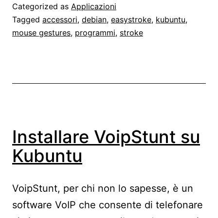
un
Categorized as
Applicazioni
colpo
Tagged
accessori
,
debian
,
easystroke
,
kubuntu
,
mouse gestures
,
programmi
,
stroke
di
mouse
Easyst
Installare VoipStunt su
Kubuntu
VoipStunt, per chi non lo sapesse, è un
software VoIP che consente di telefonare