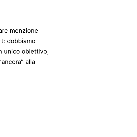
olare menzione
art: dobbiamo
n unico obiettivo,
ancora” alla
Kart