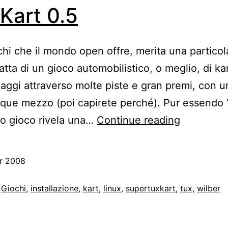
Kart 0.5
ochi che il mondo open offre, merita una partic
atta di un gioco automobilistico, o meglio, di k
aggi attraverso molte piste e gran premi, con u
que mezzo (poi capirete perché). Pur essendo “
SuperTux
to gioco rivela una…
Continue reading
0.5
r 2008
,
Giochi
,
installazione
,
kart
,
linux
,
supertuxkart
,
tux
,
wilber