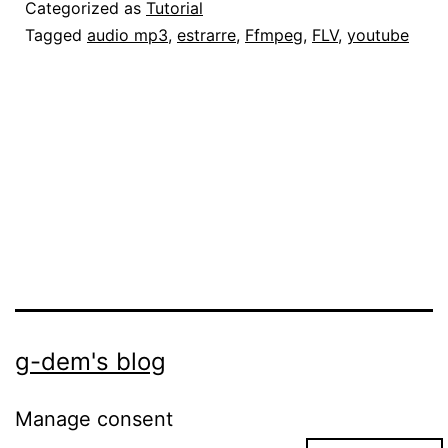
un
Categorized as
Tutorial
video
Tagged
audio mp3
,
estrarre
,
Ffmpeg
,
FLV
,
youtube
FLV
g-dem's blog
Manage consent