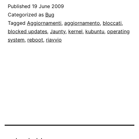
come
Published
19 June 2009
risolvere
Categorized as
Bug
il
Tagged
Aggiornamenti
,
aggiornamento
,
bloccati
,
blocked updates
,
Jaunty
,
kernel
,
kubuntu
,
operating
problema
system
,
reboot
,
riavvio